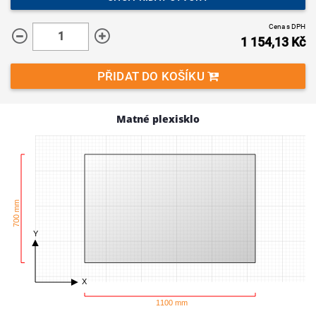
Cena s DPH
1 154,13
Kč
PŘIDAT DO KOŠÍKU
Matné plexisklo
700 mm
Y
X
1100 mm