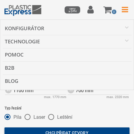
ceny
s DPH
0
KONFIGURÁTOR
Druh materiálu
Plexisklo matné
TECHNOLOGIE
Tloušťka
3 mm
POMOC
Tvar
B2B
Pravoúhelník
BLOG
Šířka
Výška
W
H
max. 1770 mm
max. 2320 mm
Typ řezání
Pila
Laser
Leštění
CHCI PŘIDAT OTVORY