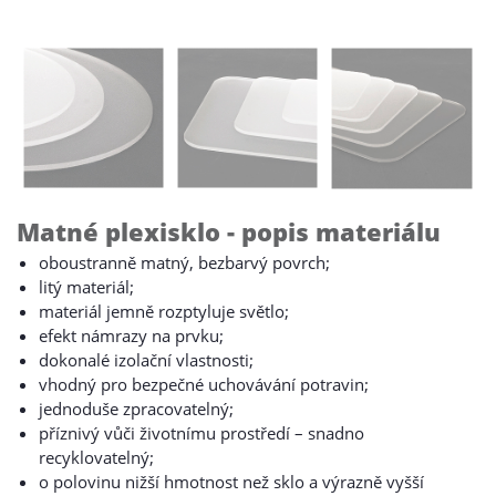
Matné plexisklo - popis materiálu
oboustranně matný, bezbarvý povrch;
litý materiál;
materiál jemně rozptyluje světlo;
efekt námrazy na prvku;
dokonalé izolační vlastnosti;
vhodný pro bezpečné uchovávání potravin;
jednoduše zpracovatelný;
příznivý vůči životnímu prostředí – snadno
recyklovatelný;
o polovinu nižší hmotnost než sklo a výrazně vyšší