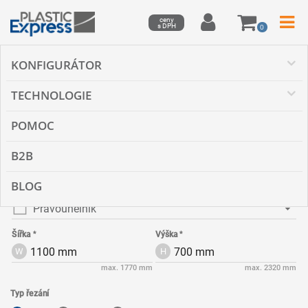
ceny
s DPH
0
KONFIGURÁTOR
Druh materiálu
Plexisklo černé
TECHNOLOGIE
Typ materiálu
POMOC
Lesklé
Matné
Tloušťka
B2B
2 mm
BLOG
Tvar
Pravoúhelník
Šířka
Výška
W
H
max. 1770 mm
max. 2320 mm
Typ řezání