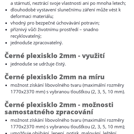
a stárnutí, neztrácí svoje vlastnosti ani po mnoha letech;
dlouhodobé vystavení slunečnímu záření může vést k
deformaci materiálu;
vhodný pro bezpečné úchovávání potravin;
příznivý vůči životnímu prostředí – snadno
recyklovatelný;
jednoduše zpracovatelný.
Černé plexisklo 2mm - využití
jednoduše se udržuje čistý.
Černé plexisklo 2mm na míru
možnost získání libovolného tvaru (maximální rozměry
1770x2370 mm) s vybranou tloušťkou (2, 3, 5, 10 mm).
Černé plexisklo 2mm - možnosti
samostatného zpracování
možnost získání libovolného tvaru (maximální rozměry
1770x2370 mm) s vybranou tloušťkou (2, 3, 5, 10 mm);
umožňuje ohýbání, lepení, potisk, malování, leštění,