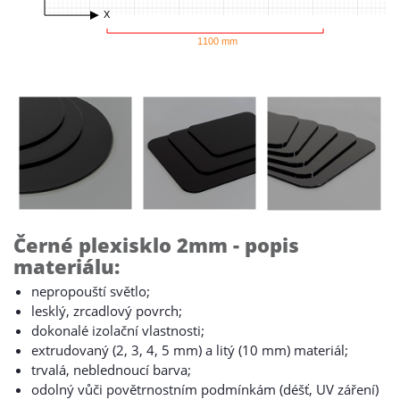
X
1100 mm
Černé plexisklo 2mm - popis
materiálu:
nepropouští světlo;
lesklý, zrcadlový povrch;
dokonalé izolační vlastnosti;
extrudovaný (2, 3, 4, 5 mm) a litý (10 mm) materiál;
trvalá, neblednoucí barva;
odolný vůči povětrnostním podmínkám (déšť, UV záření)